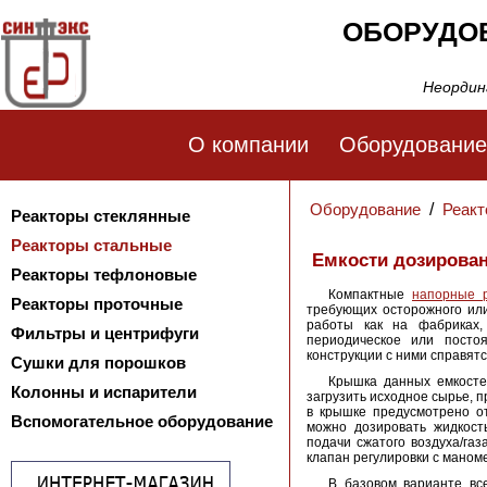
ОБОРУДО
Неордин
О компании
Оборудование
Оборудование
/
Реакт
Реакторы стеклянные
Реакторы стальные
Емкости дозирова
Реакторы тефлоновые
Компактные
напорные 
Реакторы проточные
требующих осторожного ил
работы как на фабриках, 
Фильтры и центрифуги
периодическое или посто
конструкции с ними справя
Сушки для порошков
Крышка данных емкосте
Колонны и испарители
загрузить исходное сырье, 
в крышке предусмотрено от
Вспомогательное оборудование
можно дозировать жидкос
подачи сжатого воздуха/газ
клапан регулировки с маном
В базовом варианте вс