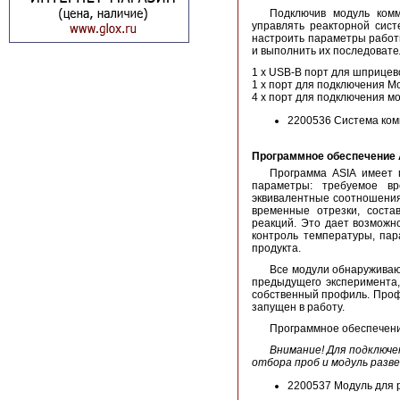
Подключив модуль ком
управлять реакторной сист
настроить параметры работ
и выполнить их последовате
1 x USB-B порт для шприцев
1 x порт для подключения М
4 x порт для подключения м
2200536 Система ком
Программное обеспечение 
Программа ASIA имеет 
параметры: требуемое вр
эквивалентные соотношения
временные отрезки, соста
реакций. Это дает возможн
контроль температуры, пар
продукта.
Все модули обнаруживаю
предыдущего эксперимента,
собственный профиль. Профи
запущен в работу.
Программное обеспечени
Внимание! Для подключе
отбора проб и модуль разв
2200537 Модуль для 