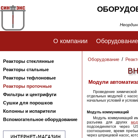
ОБОРУДО
Неордин
О компании
Оборудование
Оборудование
/
Реакт
Реакторы стеклянные
Реакторы стальные
Реакторы тефлоновые
Модули автоматиз
Реакторы проточные
Проведение химической
Фильтры и центрифуги
отдельных модулей с насос
начальных условий и услови
Сушки для порошков
Колонны и испарители
Модуль коммуникаций
Модуль коммуникаций и
Вспомогательное оборудование
разъема для других
мод
подсоединяется через US
соотношение, время пребы
через шприцевой насос, кот